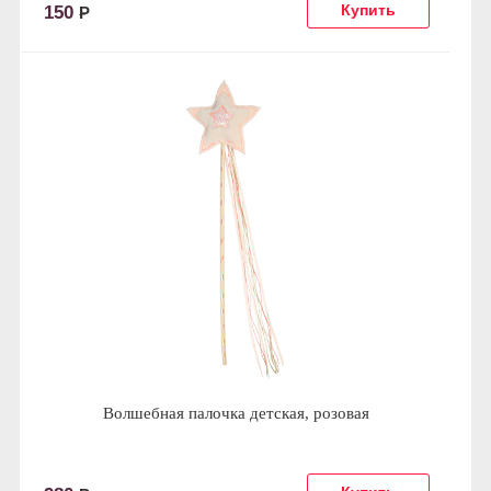
150
Р
Волшебная палочка детская, розовая