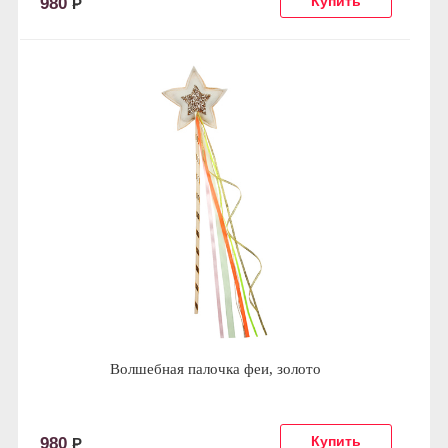
980
Р
Волшебная палочка феи, золото
980
Р