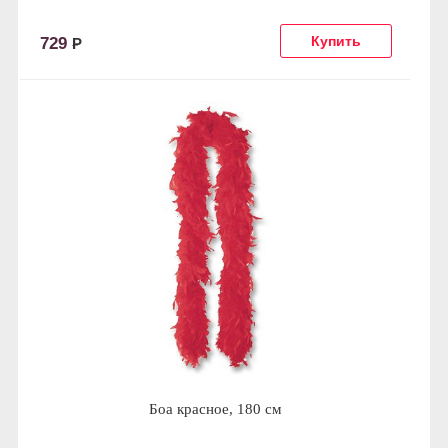
729
Р
Боа красное, 180 см