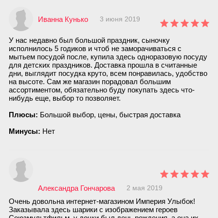
Иванна Кунько
3 июня 2019
У нас недавно был большой праздник, сыночку
исполнилось 5 годиков и чтоб не заморачиваться с
мытьем посудой после, купила здесь одноразовую посуду
для детских праздников. Доставка прошла в считанные
дни, выглядит посудка круто, всем понравилась, удобство
на высоте. Сам же магазин порадовал большим
ассортиментом, обязательно буду покупать здесь что-
нибудь еще, выбор то позволяет.
Плюсы:
Большой выбор, цены, быстрая доставка
Минусы:
Нет
Александра Гончарова
2 мая 2019
Очень довольна интернет-магазином Империя Улыбок!
Заказывала здесь шарики с изображением героев
Союзмультфильм, у дочки был день рождения, а она их