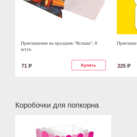
Приглашения на праздник "Вспыш", 8
Приглаше
штук
71
Р
225
Р
Коробочки для попкорна