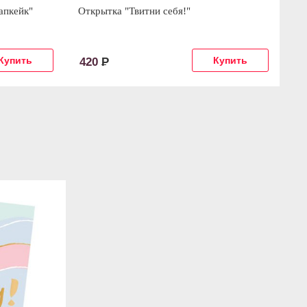
апкейк"
Открытка "Твитни себя!"
От
420
Р
4