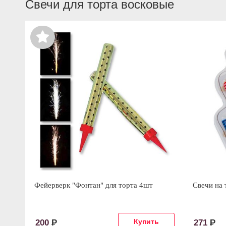
Свечи для торта восковые
Фейерверк "Фонтан" для торта 4шт
Свечи на 
200
Р
271
Р