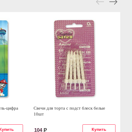
уль-цифра
Свечи для торта с подст блеск белые
Св
10шт
104
Р
1