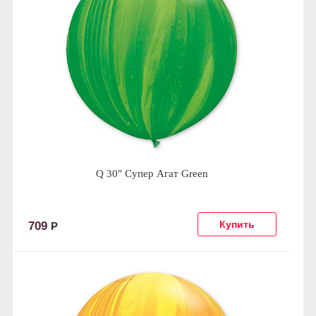
Q 30" Супер Агат Green
709
Р