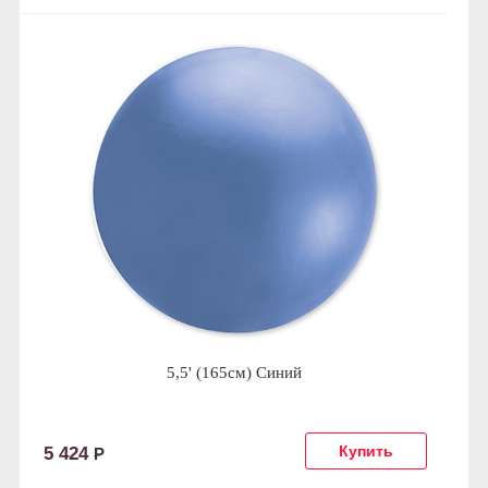
5,5' (165см) Синий
5 424
Р