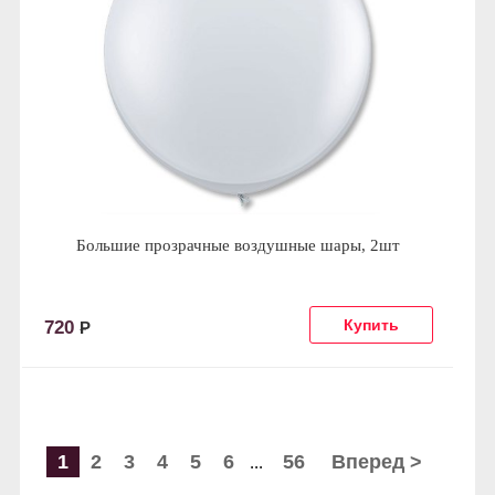
Большие прозрачные воздушные шары, 2шт
720
Р
1
2
3
4
5
6
56
Вперед >
...