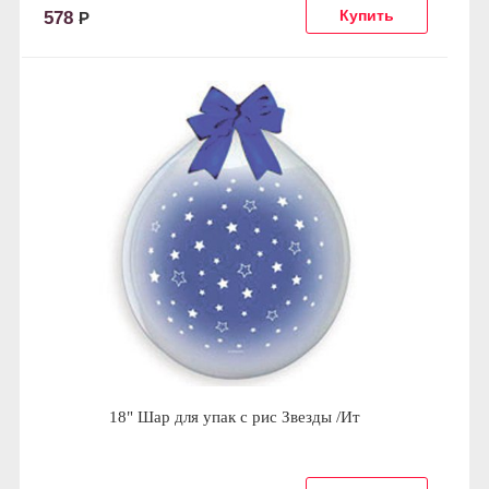
578
Р
18" Шар для упак c рис Звезды /Ит