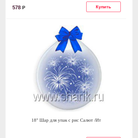
578
Р
18" Шар для упак c рис Салют /Ит