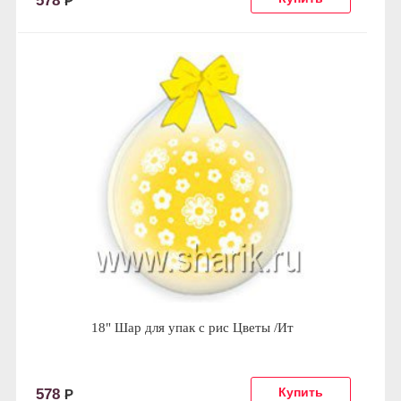
578
Р
18" Шар для упак c рис Цветы /Ит
578
Р