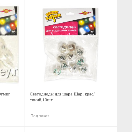
л/миг,
Светодиоды для шара Шар, крас/
синий,10шт
Под заказ