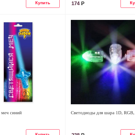
174
Р
 меч синий
Светодиоды для шара 1D, RGB,