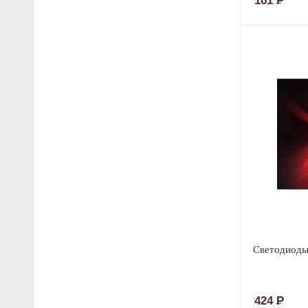
161
Р
Светодиоды
424
Р