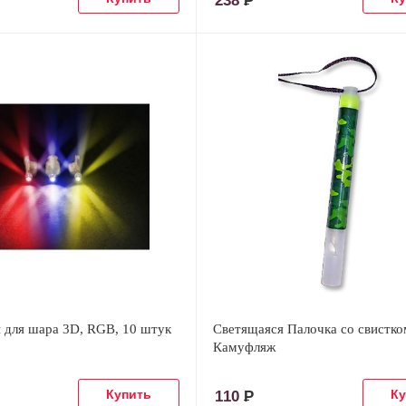
238
Р
 для шара 3D, RGB, 10 штук
Светящаяся Палочка со свистко
Камуфляж
110
Р