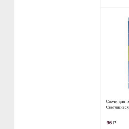
Свечи для т
Светящиеся
96
Р