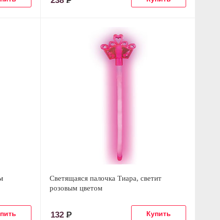
238
Р
м
Светящаяся палочка Тиара, светит
розовым цветом
132
Р