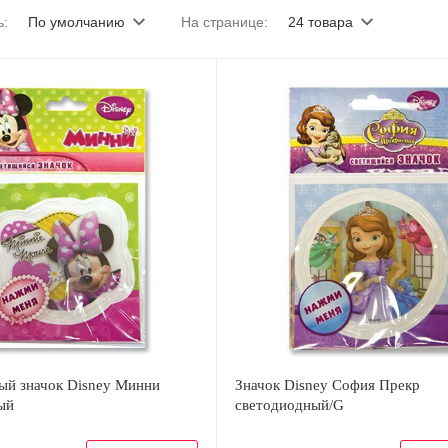
ь:
По умолчанию
На странице:
24 товара
ый значок Disney Минни
Значок Disney София Прекр
ый
светодиодный/G