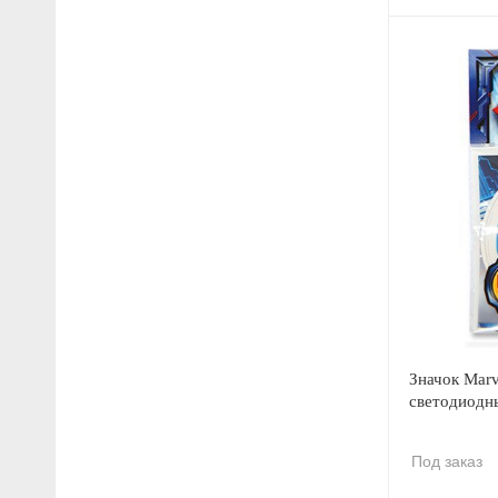
Значок Marv
светодиод
Под заказ